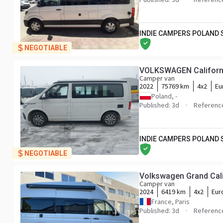
INDIE CAMPERS POLAND
NEGOTIABLE
VOLKSWAGEN Californi
Camper van
2022
75769 km
4x2
Eu
Poland, -
Published: 3d
Referenc
INDIE CAMPERS POLAND
NEGOTIABLE
Volkswagen Grand Cali
Camper van
2024
6419 km
4x2
Eur
France, Paris
Published: 3d
Referenc