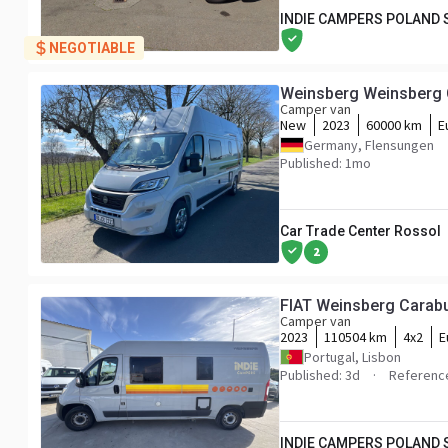
INDIE CAMPERS POLAND
NEGOTIABLE
Weinsberg Weinsberg
Camper van
New
2023
60000 km
E
Germany, Flensungen
Published: 1mo
Car Trade Center Rossol
2
Camper van
2023
110504 km
4x2
E
Portugal, Lisbon
Published: 3d
Referenc
INDIE CAMPERS POLAND