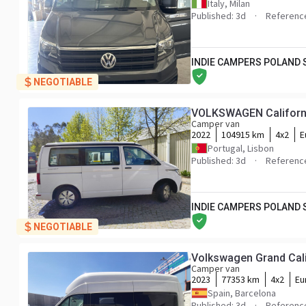
Italy, Milan
Published: 3d
Referenc
INDIE CAMPERS POLAND
NEGOTIABLE
VOLKSWAGEN Californi
Camper van
2022
104915 km
4x2
E
Portugal, Lisbon
Published: 3d
Referenc
INDIE CAMPERS POLAND
NEGOTIABLE
Volkswagen Grand Cali
Camper van
2023
77353 km
4x2
Eu
Spain, Barcelona
Published: 3d
Referenc