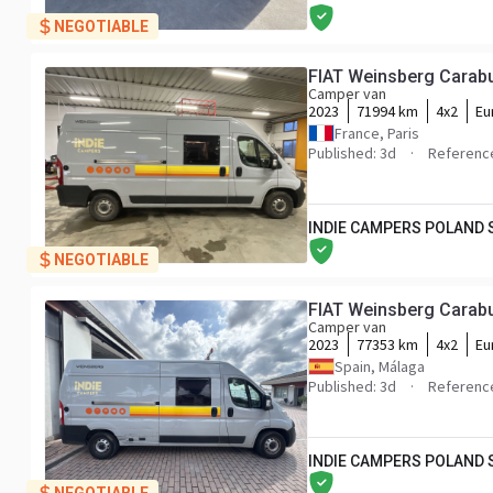
NEGOTIABLE
Camper van
2023
71994 km
4x2
Eu
France, Paris
Published: 3d
Referenc
INDIE CAMPERS POLAND
NEGOTIABLE
Camper van
2023
77353 km
4x2
Eu
Spain, Málaga
Published: 3d
Referenc
INDIE CAMPERS POLAND