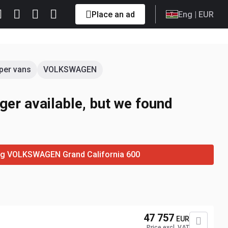
Place an ad
Eng
| EUR
er vans
VOLKSWAGEN
ger available, but we found
ing VOLKSWAGEN Grand California 600
47 757
EUR
Price excl. VAT