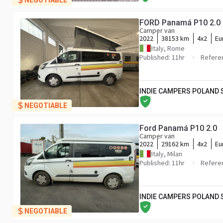
NEGOTIABLE
FORD Panamá P10 2.0
Camper van
2022
38153 km
4x2
Eu
Italy, Rome
Published: 11hr
Refere
INDIE CAMPERS POLAND
NEGOTIABLE
Ford Panamá P10 2.0
Camper van
2022
29162 km
4x2
Eu
Italy, Milan
Published: 11hr
Refere
INDIE CAMPERS POLAND
NEGOTIABLE