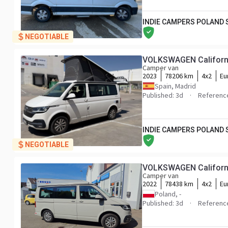
INDIE CAMPERS POLAND
NEGOTIABLE
VOLKSWAGEN Californi
Camper van
2023
78206 km
4x2
Eu
Spain, Madrid
Published: 3d
Referenc
INDIE CAMPERS POLAND
NEGOTIABLE
VOLKSWAGEN Californi
Camper van
2022
78438 km
4x2
Eu
Poland, -
Published: 3d
Referenc