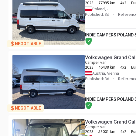
2023
77995 km
4x2
Eu
Poland, -
Published: 3d
Referenc
INDIE CAMPERS POLAND
NEGOTIABLE
Volkswagen Grand Cali
Camper van
2023
46438 km
4x2
Eu
Austria, Vienna
Published: 3d
Referenc
INDIE CAMPERS POLAND
NEGOTIABLE
Volkswagen Grand Cali
Camper van
2023
58001 km
4x2
Eu